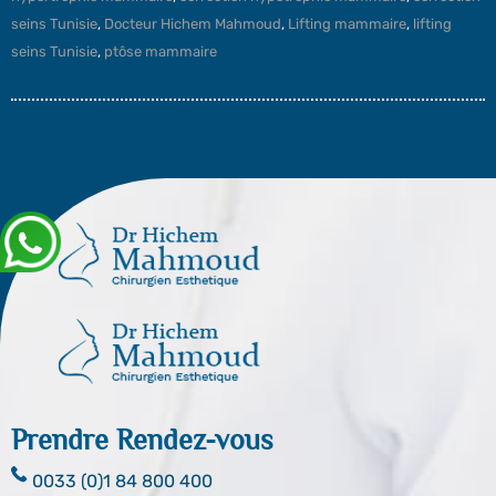
seins Tunisie
,
Docteur Hichem Mahmoud
,
Lifting mammaire
,
lifting
seins Tunisie
,
ptôse mammaire
Prendre Rendez-vous
0033 (0)1 84 800 400