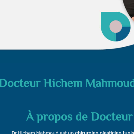
Docteur Hichem Mahmou
À propos de Docteu
Dr Hichem Mahmoud est un
chirurgien plasticien tuni