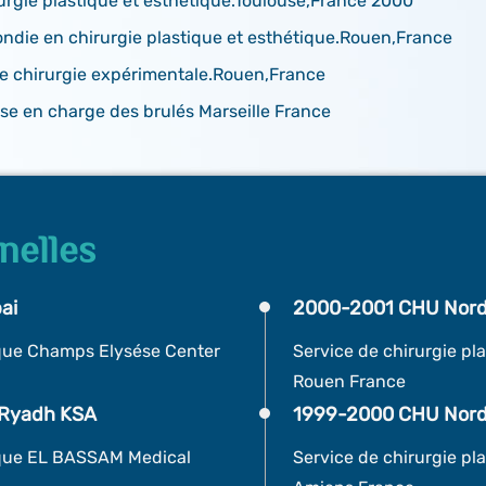
rurgie plastique et esthétique.Toulouse,France 2000
ondie en chirurgie plastique et esthétique.Rouen,France
de chirurgie expérimentale.Rouen,France
ise en charge des brulés Marseille France
nelles
ai
2000-2001 CHU Nord
ique Champs Elysése Center
Service de chirurgie pl
Rouen France
 Ryadh KSA
1999-2000 CHU Nord
ique EL BASSAM Medical
Service de chirurgie pl