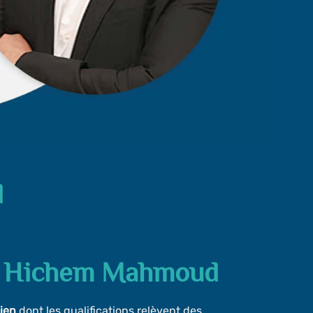
d
r Hichem Mahmoud
sien
dont les qualifications relèvent des