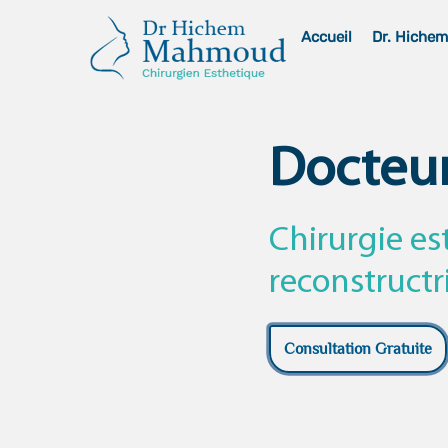
Skip
Accueil
Dr. Hiche
to
content
Docteu
Chirurgie es
reconstructr
Consultation Gratuite