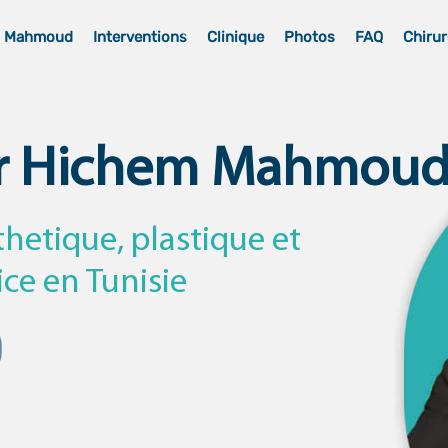
m Mahmoud
Interventions
Clinique
Photos
FAQ
Chirur
r Hichem Mahmou
thetique, plastique et
ice en Tunisie