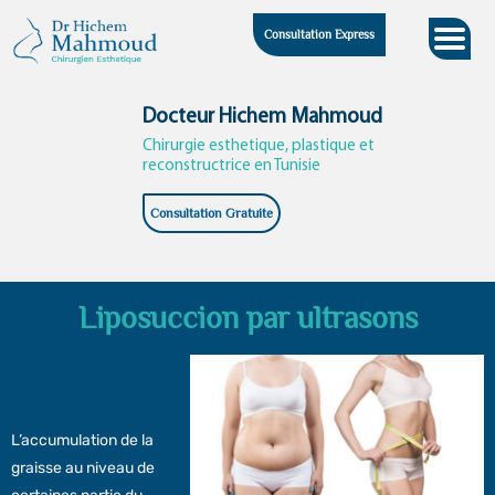
Skip
Consultation Express
to
content
Docteur Hichem Mahmoud
Chirurgie esthetique, plastique et
reconstructrice en Tunisie
Consultation Gratuite
Liposuccion par ultrasons
L’accumulation de la
graisse au niveau de