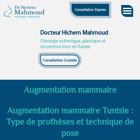
Skip
Consultation Express
to
content
Docteur Hichem Mahmoud
Chirurgie esthetique, plastique et
reconstructrice en Tunisie
Consultation Gratuite
Augmentation mammaire
Augmentation mammaire Tunisie :
Type de prothèses et technique de
pose