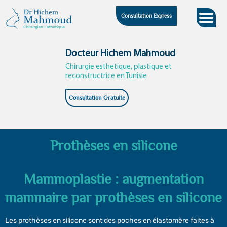
Skip
Consultation Express
to
content
Docteur Hichem Mahmoud
Chirurgie esthetique, plastique et
reconstructrice en Tunisie
Consultation Gratuite
Prothèses en silicone
Mammoplastie : augmentation
mammaire par prothèses en silicone
Les prothèses en silicone sont des poches en élastomère faites à