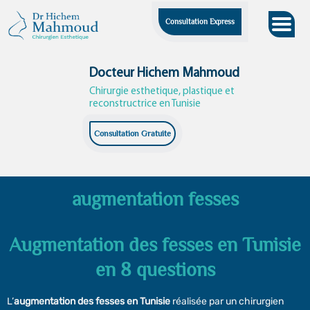
Skip
Consultation Express
to
content
Docteur Hichem Mahmoud
Chirurgie esthetique, plastique et
reconstructrice en Tunisie
Consultation Gratuite
augmentation fesses
Augmentation des fesses en Tunisie
en 8 questions
L’
augmentation des fesses en Tunisie
réalisée par un chirurgien