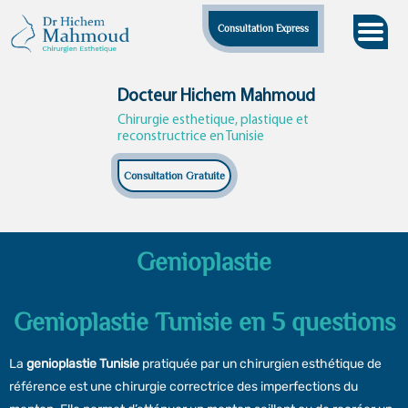
Skip
Consultation Express
to
content
Docteur Hichem Mahmoud
Chirurgie esthetique, plastique et
reconstructrice en Tunisie
Consultation Gratuite
Genioplastie
Genioplastie Tunisie en 5 questions
La
genioplastie Tunisie
pratiquée par un chirurgien esthétique de
référence est une chirurgie correctrice des imperfections du