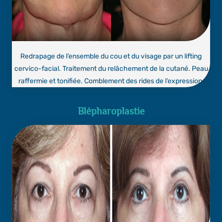
Redrapage de l’ensemble du cou et du visage par un lifting
cervico-facial. Traitement du relâchement de la cutané. Peau
raffermie et tonifiée. Comblement des rides de l’expression.
Blépharoplastie