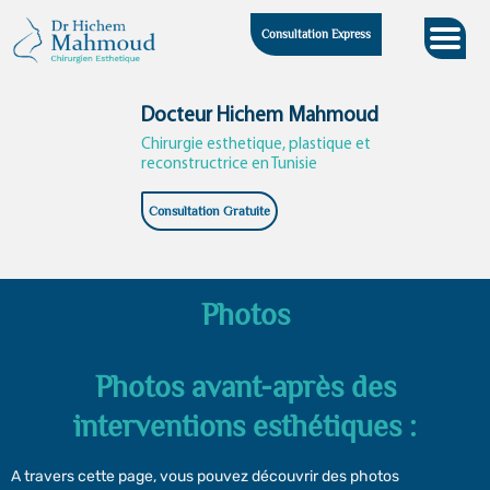
Skip
Consultation Express
to
content
Docteur Hichem Mahmoud
Chirurgie esthetique, plastique et
reconstructrice en Tunisie
Consultation Gratuite
Photos
Photos avant-après des
interventions esthétiques :
A travers cette page, vous pouvez découvrir des photos