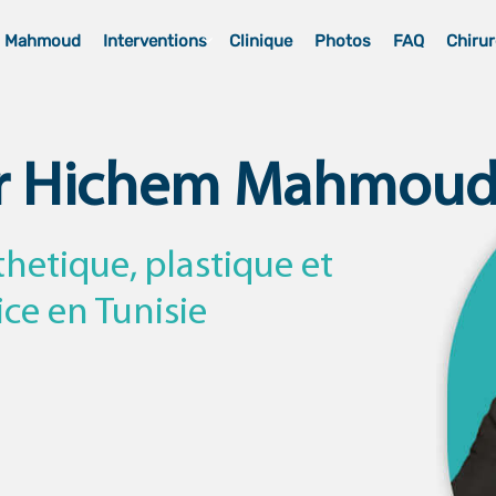
m Mahmoud
Interventions
Clinique
Photos
FAQ
Chirur
r Hichem Mahmou
thetique, plastique et
ice en Tunisie