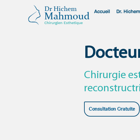
Skip
Accueil
Dr. Hiche
to
content
Docteu
Chirurgie es
reconstructr
Consultation Gratuite