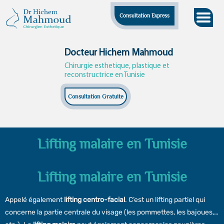
Skip
Consultation Express
to
content
Docteur Hichem Mahmoud
Chirurgie esthetique, plastique et
reconstructrice en Tunisie
Consultation Gratuite
Lifting malaire en Tunisie
Lifting malaire en Tunisie
Appelé également
lifting centro-facial
. C’est un lifting partiel qui
concerne la partie centrale du visage (les pommettes, les bajoues,…