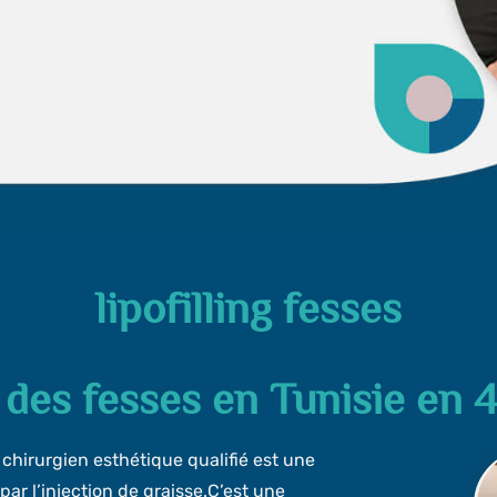
lipofilling fesses
g des fesses en Tunisie en 
chirurgien esthétique qualifié est une
ar l’injection de graisse.C’est une