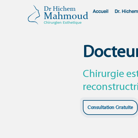
Skip
Accueil
Dr. Hiche
to
content
Docteu
Chirurgie es
reconstructr
Consultation Gratuite