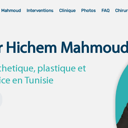
m Mahmoud
Interventions
Clinique
Photos
FAQ
Chirur
r Hichem Mahmou
thetique, plastique et
ice en Tunisie