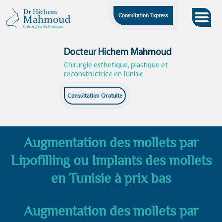
Skip
Consultation Express
to
content
Docteur Hichem Mahmoud
Chirurgie esthetique, plastique et
reconstructrice en Tunisie
Consultation Gratuite
Augmentation des mollets par
Lipofilling ou Implants des mollets
en Tunisie à prix bas
Augmentation des mollets par