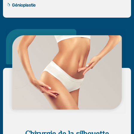
Génioplastie
Chirurgie de la silhouette