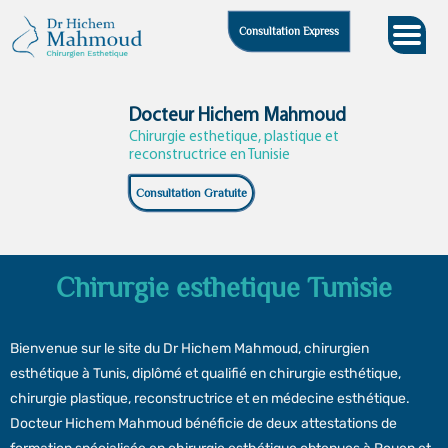
Skip
Consultation Express
to
content
Docteur Hichem Mahmoud
Chirurgie esthetique, plastique et
reconstructrice en Tunisie
Consultation Gratuite
Chirurgie esthetique Tunisie
Bienvenue sur le site du Dr Hichem Mahmoud, chirurgien
esthétique à Tunis, diplômé et qualifié en chirurgie esthétique,
chirurgie plastique, reconstructrice et en médecine esthétique.
Docteur Hichem Mahmoud bénéficie de deux attestations de