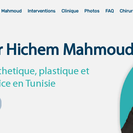
m Mahmoud
Interventions
Clinique
Photos
FAQ
Chirur
r Hichem Mahmou
thetique, plastique et
ice en Tunisie