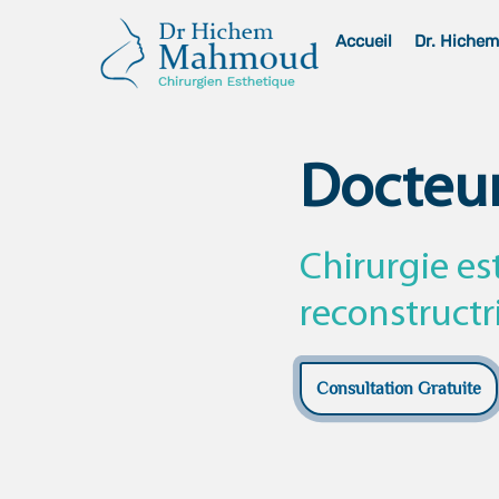
Skip
Accueil
Dr. Hiche
to
content
Docteu
Chirurgie es
reconstructr
Consultation Gratuite