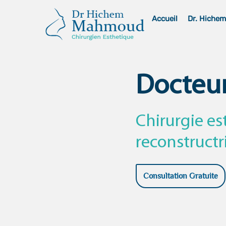
Skip
Accueil
Dr. Hiche
to
content
Docteu
Chirurgie es
reconstructr
Consultation Gratuite