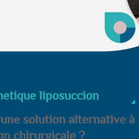
hetique liposuccion
 une solution alternative à
on chirurgicale ?