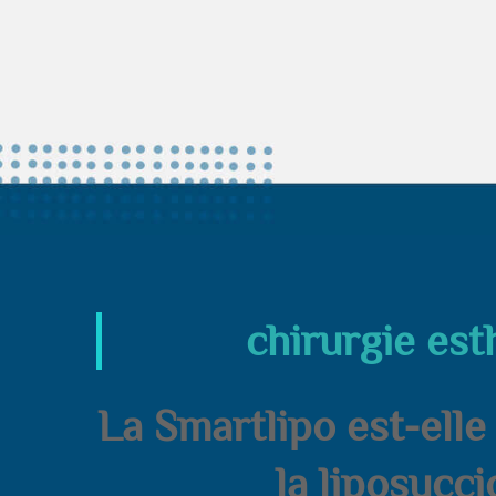
chirurgie est
La Smartlipo est-elle
la liposucci