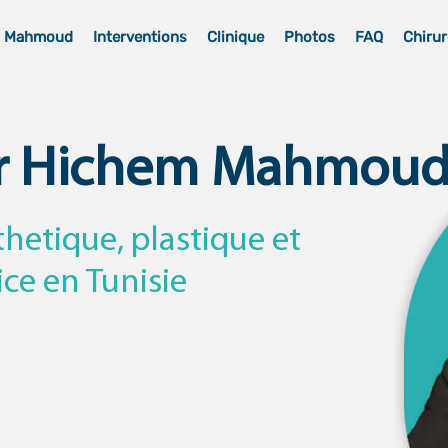
m Mahmoud
Interventions
Clinique
Photos
FAQ
Chirur
r Hichem Mahmou
thetique, plastique et
ice en Tunisie