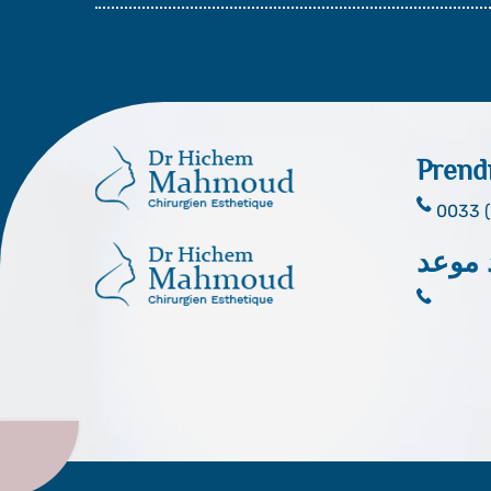
Prend
0033 (
 موعد