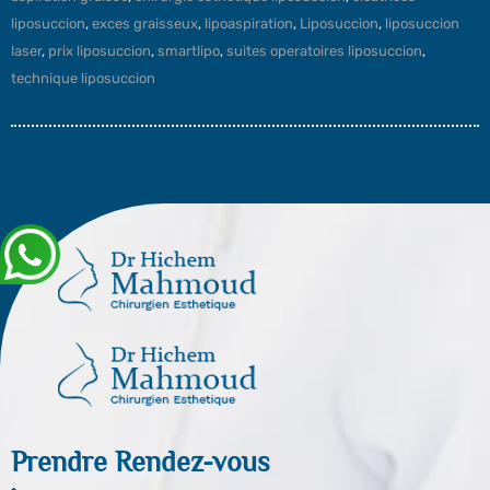
liposuccion
,
exces graisseux
,
lipoaspiration
,
Liposuccion
,
liposuccion
laser
,
prix liposuccion
,
smartlipo
,
suites operatoires liposuccion
,
technique liposuccion
Prendre Rendez-vous