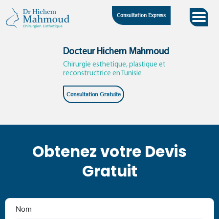
Skip
Consultation Express
to
content
Docteur Hichem Mahmoud
Chirurgie esthetique, plastique et
reconstructrice en Tunisie
Consultation Gratuite
Obtenez votre Devis
Gratuit