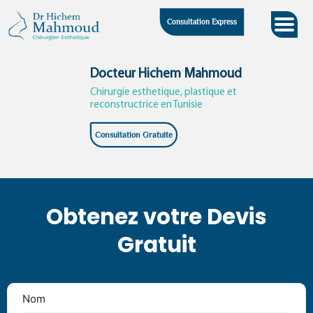
Skip
Consultation Express
to
content
Docteur Hichem Mahmoud
Chirurgie esthetique, plastique et
reconstructrice en Tunisie
Consultation Gratuite
Obtenez votre Devis
Gratuit