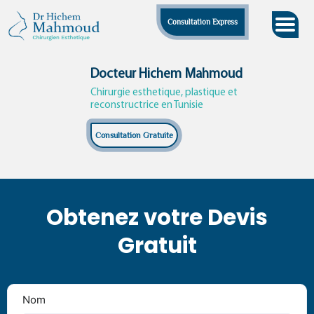
Skip
Consultation Express
to
content
Docteur Hichem Mahmoud
Chirurgie esthetique, plastique et
reconstructrice en Tunisie
Consultation Gratuite
Obtenez votre Devis
Gratuit