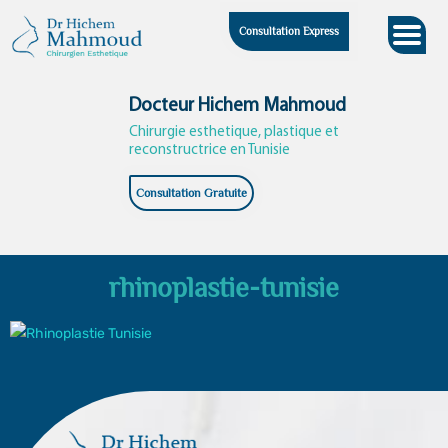
Skip
Consultation Express
to
content
Docteur Hichem Mahmoud
Chirurgie esthetique, plastique et
reconstructrice en Tunisie
Consultation Gratuite
rhinoplastie-tunisie