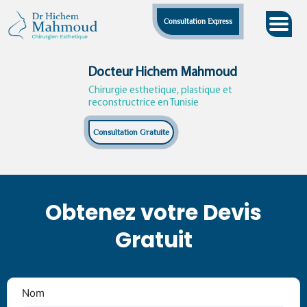
Skip
Consultation Express
to
content
Docteur Hichem Mahmoud
Chirurgie esthetique, plastique et
reconstructrice en Tunisie
Consultation Gratuite
Obtenez votre Devis
Gratuit