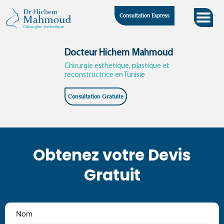
Skip
Consultation Express
to
content
Docteur Hichem Mahmoud
Chirurgie esthetique, plastique et
reconstructrice en Tunisie
Consultation Gratuite
Obtenez votre Devis
Gratuit