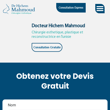
Skip
Consultation Express
to
content
Docteur Hichem Mahmoud
Chirurgie esthetique, plastique et
reconstructrice en Tunisie
Consultation Gratuite
Obtenez votre Devis
Gratuit