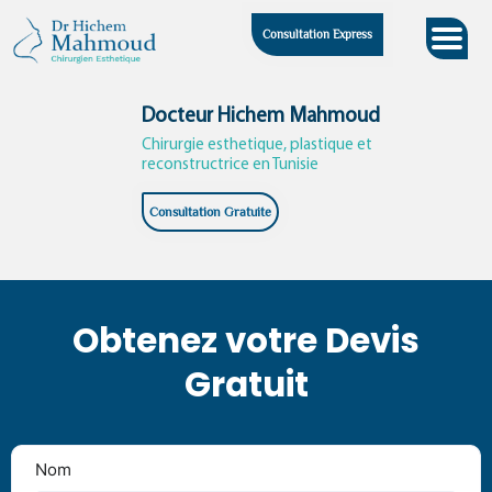
Skip
Consultation Express
to
content
Docteur Hichem Mahmoud
Chirurgie esthetique, plastique et
reconstructrice en Tunisie
Consultation Gratuite
Obtenez votre Devis
Gratuit