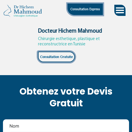
Skip
Consultation Express
to
content
Docteur Hichem Mahmoud
Chirurgie esthetique, plastique et
reconstructrice en Tunisie
Consultation Gratuite
Obtenez votre Devis
Gratuit