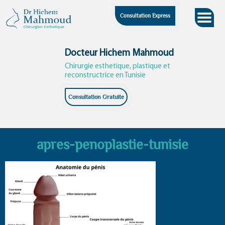
Skip
Consultation Express
to
content
Docteur Hichem Mahmoud
Chirurgie esthetique, plastique et
reconstructrice en Tunisie
Consultation Gratuite
apres-penoplastie-tunisie