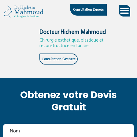
Skip
Consultation Express
to
content
Docteur Hichem Mahmoud
Chirurgie esthetique, plastique et
reconstructrice en Tunisie
Consultation Gratuite
Obtenez votre Devis
Gratuit