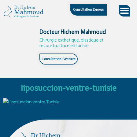
Skip
Consultation Express
to
content
Docteur Hichem Mahmoud
Chirurgie esthetique, plastique et
reconstructrice en Tunisie
Consultation Gratuite
liposuccion-ventre-tunisie