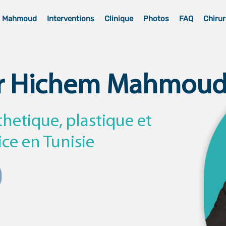
m Mahmoud
Interventions
Clinique
Photos
FAQ
Chirur
r Hichem Mahmou
thetique, plastique et
ice en Tunisie