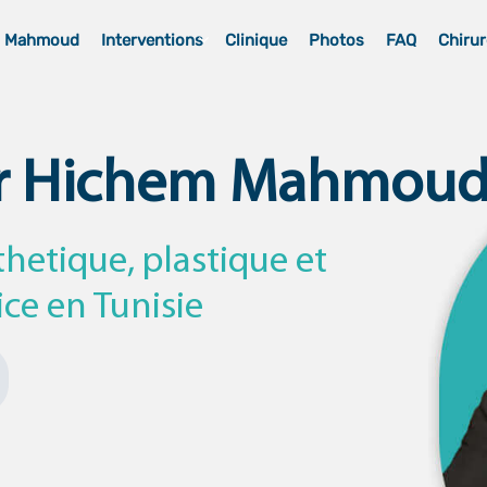
m Mahmoud
Interventions
Clinique
Photos
FAQ
Chirur
r Hichem Mahmou
thetique, plastique et
ice en Tunisie