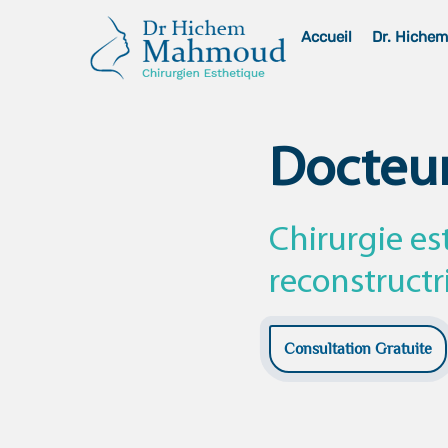
Skip
Accueil
Dr. Hiche
to
content
Docteu
Chirurgie es
reconstructr
Consultation Gratuite