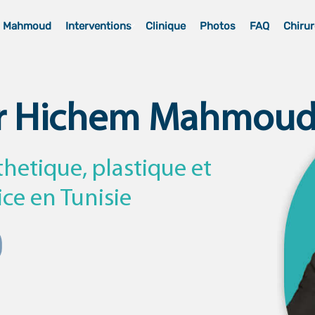
m Mahmoud
Interventions
Clinique
Photos
FAQ
Chirur
r Hichem Mahmou
thetique, plastique et
ice en Tunisie