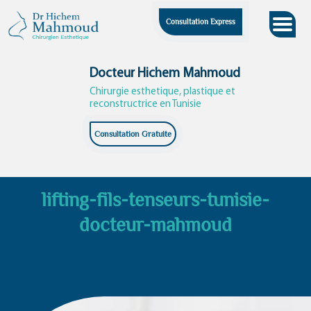
Skip
Consultation Express
to
content
Docteur Hichem Mahmoud
Chirurgie esthetique, plastique et
reconstructrice en Tunisie
Consultation Gratuite
lifting-fils-tenseurs-tunisie-
docteur-mahmoud