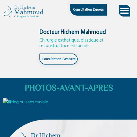
Skip
Consultation Express
to
content
Docteur Hichem Mahmoud
Chirurgie esthetique, plastique et
reconstructrice en Tunisie
Consultation Gratuite
PHOTOS-AVANT-APRES