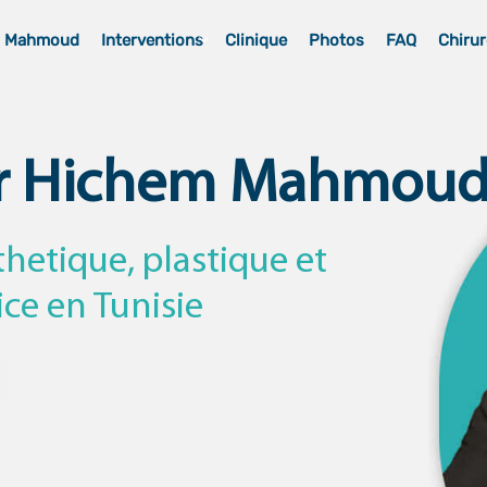
m Mahmoud
Interventions
Clinique
Photos
FAQ
Chirur
r Hichem Mahmou
thetique, plastique et
ice en Tunisie