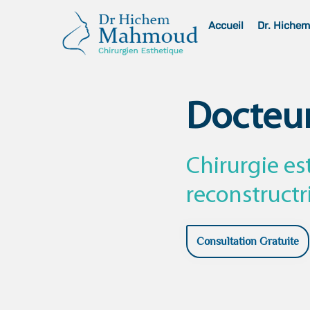
Skip
Accueil
Dr. Hiche
to
content
Docteu
Chirurgie es
reconstructr
Consultation Gratuite