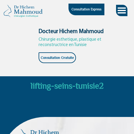
Skip
Consultation Express
to
content
Docteur Hichem Mahmoud
Chirurgie esthetique, plastique et
reconstructrice en Tunisie
Consultation Gratuite
lifting-seins-tunisie2