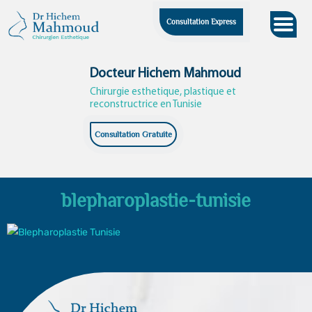
Skip
Consultation Express
to
content
Docteur Hichem Mahmoud
Chirurgie esthetique, plastique et
reconstructrice en Tunisie
Consultation Gratuite
blepharoplastie-tunisie