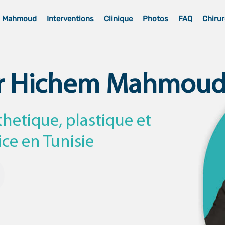
m Mahmoud
Interventions
Clinique
Photos
FAQ
Chirur
r Hichem Mahmou
thetique, plastique et
ice en Tunisie