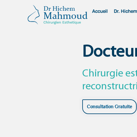
Skip
Accueil
Dr. Hiche
to
content
Docteu
Chirurgie es
reconstructr
Consultation Gratuite