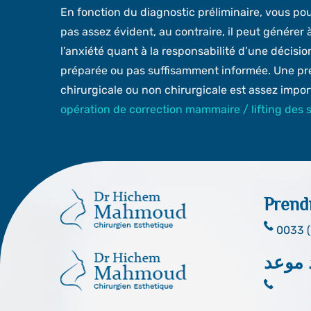
En fonction du diagnostic préliminaire, vous pou
pas assez évident, au contraire, il peut génére
l’anxiété quant à la responsabilité d’une décisio
préparée ou pas suffisamment informée. Une pr
chirurgicale ou non chirurgicale est assez impor
opération de correction mammaire / lifting des s
Prend
0033 (
 موعد