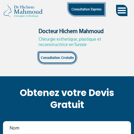
Skip
Consultation Express
to
content
Docteur Hichem Mahmoud
Chirurgie esthetique, plastique et
reconstructrice en Tunisie
Consultation Gratuite
Obtenez votre Devis
Gratuit