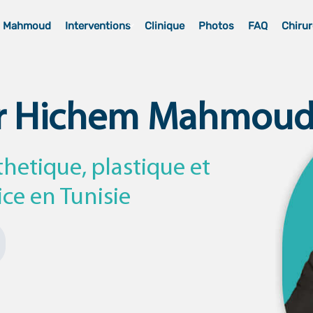
m Mahmoud
Interventions
Clinique
Photos
FAQ
Chirur
r Hichem Mahmou
thetique, plastique et
ice en Tunisie