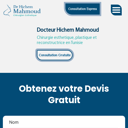
Skip
Consultation Express
to
content
Docteur Hichem Mahmoud
Chirurgie esthetique, plastique et
reconstructrice en Tunisie
Consultation Gratuite
Obtenez votre Devis
Gratuit