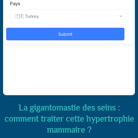
La gigantomastie des seins :
comment traiter cette hypertrophie
mammaire ?