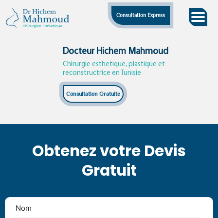
Skip
Consultation Express
to
content
Docteur Hichem Mahmoud
Chirurgie esthetique, plastique et
reconstructrice en Tunisie
Consultation Gratuite
Obtenez votre Devis
Gratuit