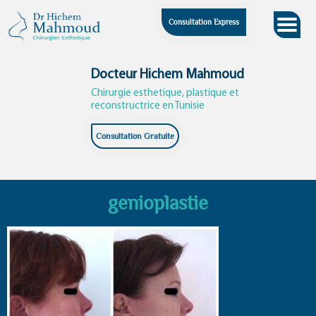
Skip
Consultation Express
to
content
Docteur Hichem Mahmoud
Chirurgie esthetique, plastique et
reconstructrice en Tunisie
Consultation Gratuite
genioplastie