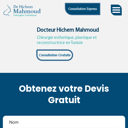
Skip
Consultation Express
to
content
Docteur Hichem Mahmoud
Chirurgie esthetique, plastique et
reconstructrice en Tunisie
Consultation Gratuite
Obtenez votre Devis
Gratuit