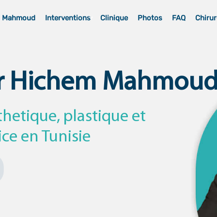
m Mahmoud
Interventions
Clinique
Photos
FAQ
Chirur
r Hichem Mahmou
thetique, plastique et
ice en Tunisie