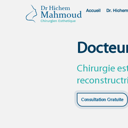
Skip
Accueil
Dr. Hiche
to
content
Docteu
Chirurgie es
reconstructr
Consultation Gratuite