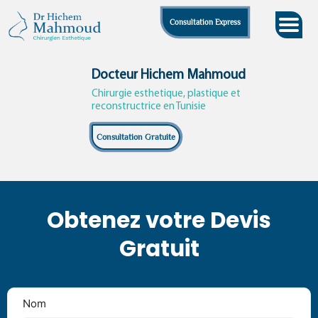
Skip
Consultation Express
to
content
Docteur Hichem Mahmoud
Chirurgie esthetique, plastique et
reconstructrice en Tunisie
Consultation Gratuite
Obtenez votre Devis
Gratuit