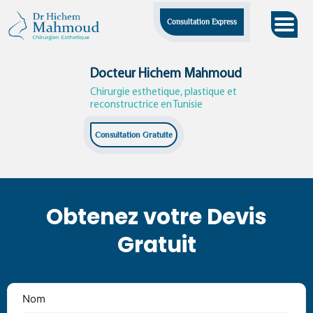
Skip
Consultation Express
to
content
Docteur Hichem Mahmoud
Chirurgie esthetique, plastique et
reconstructrice en Tunisie
Consultation Gratuite
Obtenez votre Devis
Gratuit