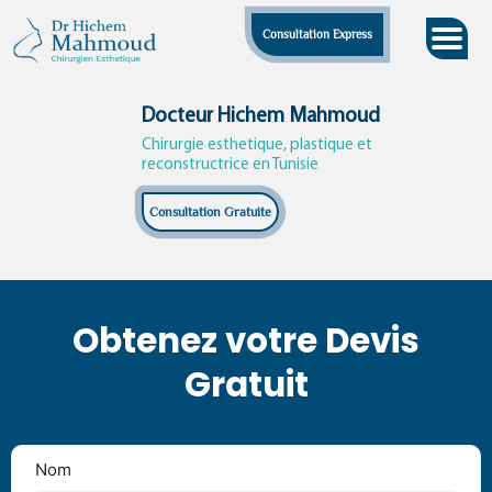
Skip
Consultation Express
to
content
Docteur Hichem Mahmoud
Chirurgie esthetique, plastique et
reconstructrice en Tunisie
Consultation Gratuite
Obtenez votre Devis
Gratuit