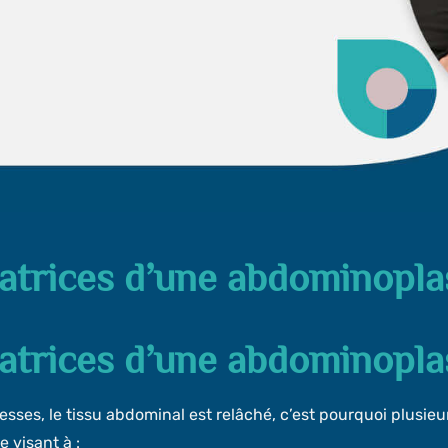
atrices d’une abdominopla
atrices d’une abdominopla
esses, le tissu abdominal est relâché, c’est pourquoi plusi
e visant à :