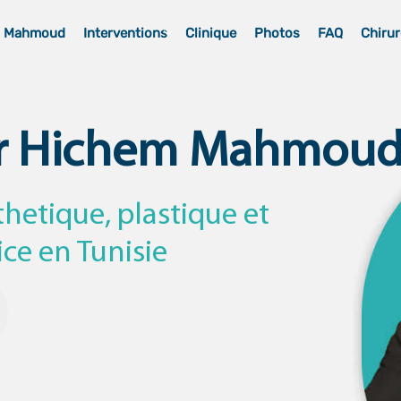
m Mahmoud
Interventions
Clinique
Photos
FAQ
Chirur
r Hichem Mahmou
thetique, plastique et
ice en Tunisie