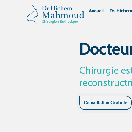
Skip
Accueil
Dr. Hiche
to
content
Docteu
Chirurgie es
reconstructr
Consultation Gratuite