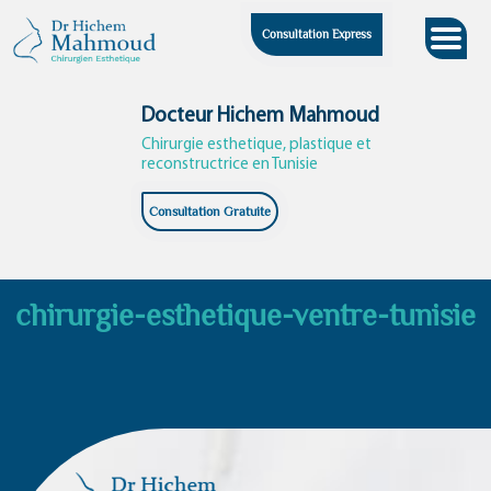
Skip
Consultation Express
to
content
Docteur Hichem Mahmoud
Chirurgie esthetique, plastique et
reconstructrice en Tunisie
Consultation Gratuite
chirurgie-esthetique-ventre-tunisie