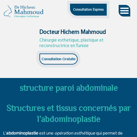
Skip
Consultation Express
to
content
Docteur Hichem Mahmoud
Chirurgie esthetique, plastique et
reconstructrice en Tunisie
Consultation Gratuite
structure paroi abdominale
Structures et tissus concernés par
l’abdominoplastie
L’
abdominoplastie
est une
opération esthétique
qui permet de